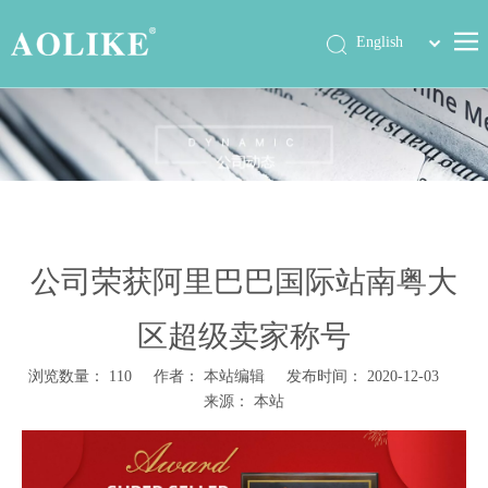
简体中文
English
首页
产品中心
关于我们
公司动态
展会信息
公司荣获阿里巴巴国际站南粤大
工程案例
区超级卖家称号
联系我们
浏览数量：
110
作者： 本站编辑 发布时间： 2020-12-03
来源：
本站
["wechat","weibo","qzone","douban","email"]