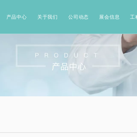
产品中心
关于我们
公司动态
展会信息
工
坐便椅系列
专利证书
轮椅
轮椅
轮椅
轮椅
轮椅
金轮椅
合金轮椅
椅
床
列
拐杖系列