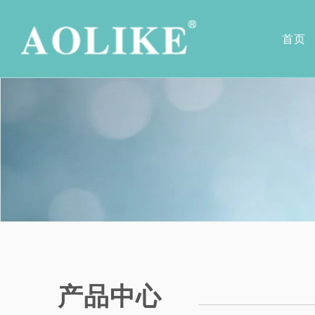
首页
病床系列
公司简介
轮椅系列
公司荣誉
护理病床
电动轮椅
骨科系列病床
铝合金脑瘫
病床周边产品
铝合金运动
铝合金旅行
铝合金儿童
铝合金看护
功能型铝合
普通手动轮
钢质手动轮
坐便轮椅
家居康复病
产品中心
助行器系列
购物车系