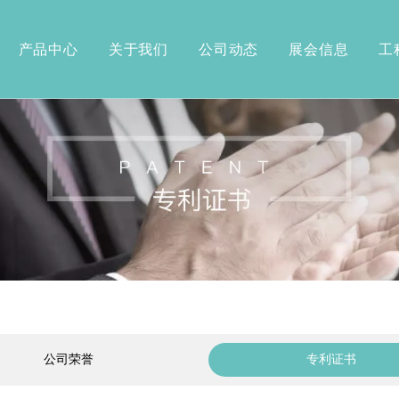
产品中心
关于我们
公司动态
展会信息
工
坐便椅系列
专利证书
轮椅
轮椅
轮椅
轮椅
轮椅
金轮椅
合金轮椅
椅
床
公司荣誉
专利证书
列
拐杖系列