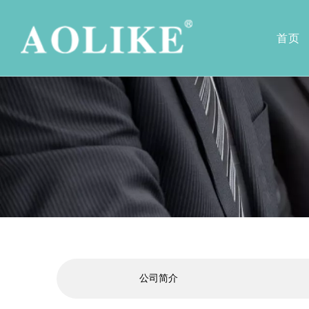
首页
病床系列
公司简介
轮椅系列
公司荣誉
护理病床
电动轮椅
骨科系列病床
铝合金脑瘫
病床周边产品
铝合金运动
铝合金旅行
铝合金儿童
铝合金看护
功能型铝合
普通手动轮
钢质手动轮
坐便轮椅
家居康复病
公司简介
助行器系列
购物车系