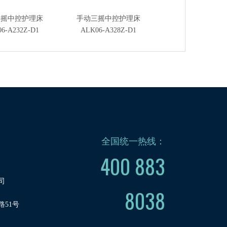
双摇中控护理床
手动三摇中控护理床
三功能电动护理
6-A232Z-D1
ALK06-A328Z-D1
ALK06-B329P
全国统一热线：
400 883
司
8038
51号