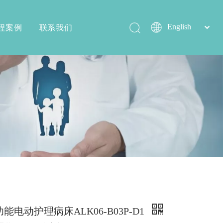
程案例
联系我们
简体中文
English
沐浴椅系列
生产实力
能电动护理病床ALK06-B03P-D1
配件系列