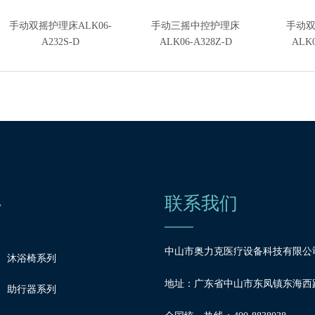
手动双摇护理床ALK06-
手动三摇中控护理床
手动
A232S-D
ALK06-A328Z-D
ALK0
心
联系我们
中山市奥力克医疗设备科技有限公
沐浴椅系列
地址：广东省中山市东凤镇东海西路
助行器系列