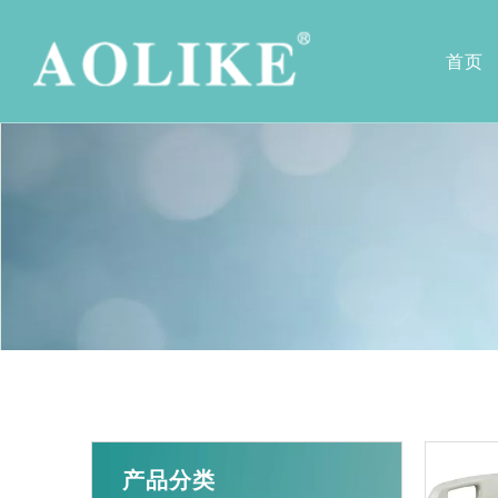
首页
病床系列
公司简介
轮椅系列
公司荣誉
护理病床
电动轮椅
骨科系列病床
铝合金脑瘫
病床周边产品
铝合金运动
铝合金旅行
铝合金儿童
铝合金看护
功能型铝合
普通手动轮
钢质手动轮
坐便轮椅
家居康复病
助行器系列
购物车系
产品分类