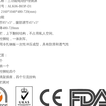
名称：三功能电动护理病床
：ALK06-B03P-D1
60*1040*480-720(mm)
功能
85°±5°，腿部调节45°±5°
480-720mm
护栏，上下翻转结构，不占用私人空间。
中控脚轮，一体刹车。
采用冷扎钢板一次性冲压成型，具有防滑和透气性
配置：
个
柄一个
中控脚轮四个
点滴架插座，四个引流挂钩
栏两对