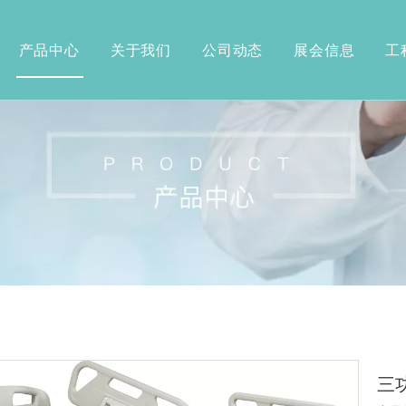
产品中心
关于我们
公司动态
展会信息
工
坐便椅系列
专利证书
轮椅
轮椅
轮椅
轮椅
轮椅
金轮椅
合金轮椅
椅
床
三功
列
拐杖系列