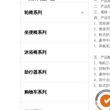
一、产品
二、产品型号
轮椅系列
三、规格：21
四、产品
1、背部调节
2、整床升降
坐便椅系列
3、欧式
4、豪华
5、床板
沐浴椅系列
五、产品
1、电机三
2、控制手
助行器系列
3、豪华
4、四个
5、欧式护
购物车系列